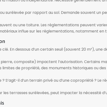
 à la maison ou indépendante. Nécessite généralement un p
is ou surélevée par rapport au sol. Demande souvent un per
auvent ou une toiture. Les réglementations peuvent varie
matériaux influe sur les réglementations, notamment en t
ion
re clé. En dessous d’un certain seuil (souvent 20 m²), une 
n, pierre, composite) impactent l’autorisation. Certains ma
es limites de propriété, des monuments historiques ou des
le ? S’agit-il d’un terrain privé ou d’une copropriété ? Le
 les terrasses surélevées, peut impacter la nécessité d’
is