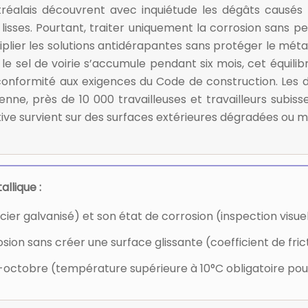
éalais découvrent avec inquiétude les dégâts causés pa
t lisses. Pourtant, traiter uniquement la corrosion sans 
tiplier les solutions antidérapantes sans protéger le mét
e sel de voirie s’accumule pendant six mois, cet équilib
re conformité aux exigences du Code de construction. Le
ne, près de 10 000 travailleuses et travailleurs subiss
ive survient sur des surfaces extérieures dégradées ou m
llique :
ier galvanisé) et son état de corrosion (inspection visuel
ion sans créer une surface glissante (coefficient de fric
ril-octobre (température supérieure à 10°C obligatoire po