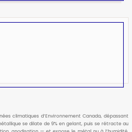
nnées climatiques d’Environnement Canada, dépassant
allique se dilate de 9% en gelant, puis se rétracte au
ion, anodisation — et expose le métal nu à l’humidité.