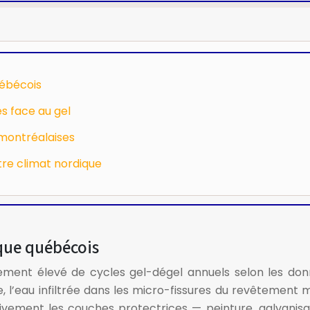
uébécois
es face au gel
 montréalaises
tre climat nordique
ique québécois
rement élevé de cycles gel-dégel annuels selon les do
’eau infiltrée dans les micro-fissures du revêtement mét
vement les couches protectrices — peinture, galvanisat