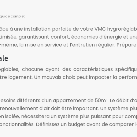
: guide complet
grâce à une installation parfaite de votre VMC hygroréglab
misée, garantissant confort, économies d’énergie et une
e-même, la mise en service et l’entretien régulier. Prépare
ale
ables, chacune ayant des caractéristiques spécifique
otre logement. Un mauvais choix peut impacter la perfor
soins différents d’un appartement de 50m². Le débit d’ai
 le renouvellement d’air doit être important. Un système p
 isolée, nécessitera un système plus puissant pour compe
 fonctionnalités. Définissez un budget avant de comparer l