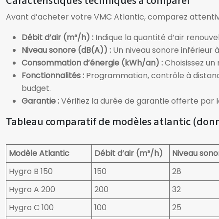
Caractéristiques techniques à comparer
Avant d’acheter votre VMC Atlantic, comparez attentiv
Débit d’air (m³/h) :
Indique la quantité d’air renouv
Niveau sonore (dB(A)) :
Un niveau sonore inférieur
Consommation d’énergie (kWh/an) :
Choisissez un
Fonctionnalités :
Programmation, contrôle à distanc
budget.
Garantie :
Vérifiez la durée de garantie offerte par l
Tableau comparatif de modèles atlantic (donné
Modèle Atlantic
Débit d’air (m³/h)
Niveau sono
Hygro B 150
150
28
Hygro A 200
200
32
Hygro C 100
100
25