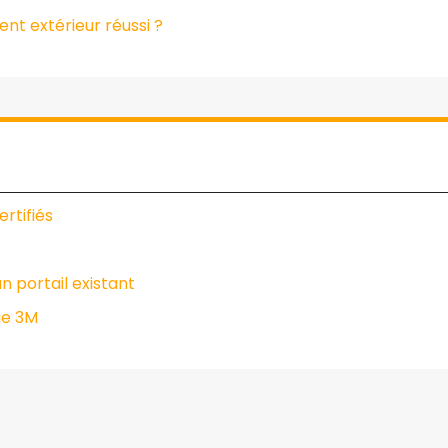
t extérieur réussi ?
rtifiés
n portail existant
ue 3M