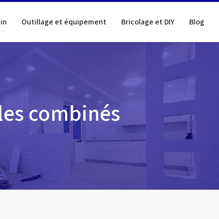
in
Outillage et équipement
Bricolage et DIY
Blog
êles combinés