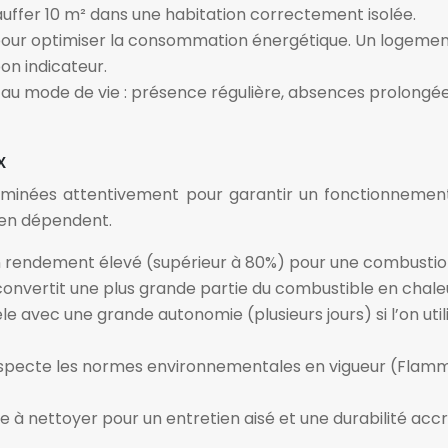
auffer 10 m² dans une habitation correctement isolée.
 pour optimiser la consommation énergétique. Un logement
on indicateur.
au mode de vie : présence régulière, absences prolongées
x
examinées attentivement pour garantir un fonctionnem
l en dépendent.
un rendement élevé (supérieur à 80%) pour une combusti
 convertit une plus grande partie du combustible en chale
e avec une grande autonomie (plusieurs jours) si l’on utili
especte les normes environnementales en vigueur (Flamme
e à nettoyer pour un entretien aisé et une durabilité a